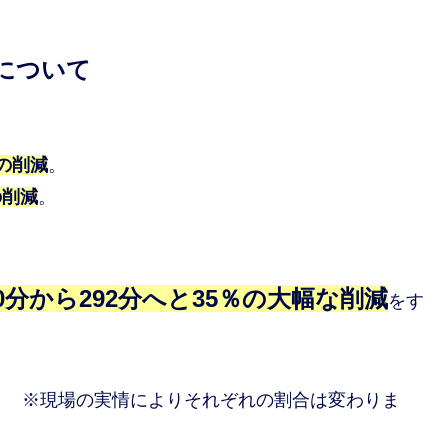
について
％の削減
。
の削減
。
。
0分から292分へと35％の大幅な削減
をす
※現場の実情によりそれぞれの割合は変わりま